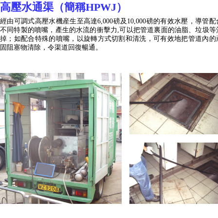
高壓水通渠（簡稱HPWJ）
經由可調式高壓水機産生至高達6,000磅及10,000磅的有效水壓，導管配
不同特製的噴嘴，產生的水流的衝擊力,可以把管道裏面的油脂、垃圾等
掉；如配合特殊的噴嘴，以旋轉方式切割和清洗，可有效地把管道內的
固阻塞物清除，令渠道回復暢通。