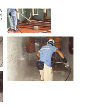
合
沖
頑